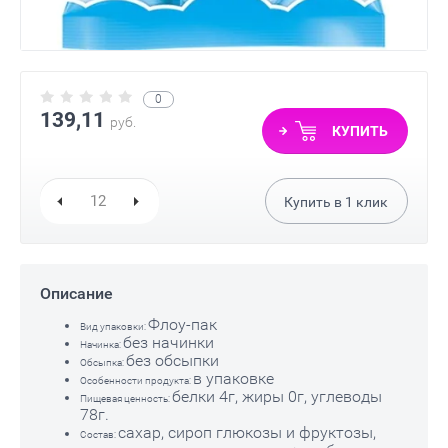
0
139,11
руб.
КУПИТЬ
Купить в
1
клик
Описание
Флоу-пак
Вид упаковки:
без начинки
Начинка:
без обсыпки
Обсыпка:
в упаковке
Особенности продукта:
белки 4г, жиры 0г, углеводы
Пищевая ценность:
78г.
сахар, сироп глюкозы и фруктозы,
Состав: