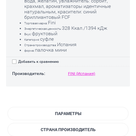
вода, желатин, увлажнитель: сорбит,
крахмал, ароматизаторы идентичные
натуральным, красители: cиний
бриллиантовый FCF
Fini
Торговая марка:
328 Ккал./1394 кДж
Энергетическая ценность:
фруктовый
Вкус:
суфле
Категория:
Испания
Страна производства:
палочка мини
форма:
Добавить к сравнению
Производитель:
FINI (Испания)
ПАРАМЕТРЫ
СТРАНА ПРОИЗВОДИТЕЛЬ