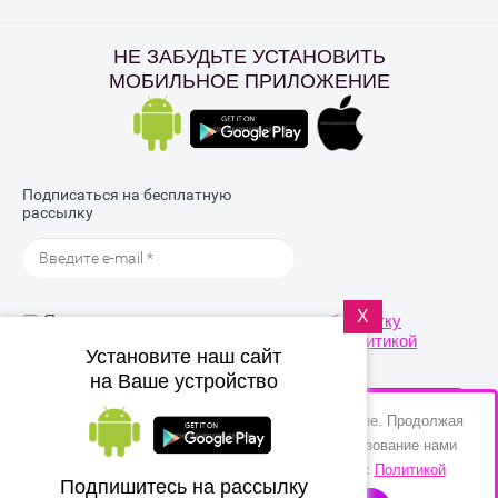
НЕ ЗАБУДЬТЕ УСТАНОВИТЬ
МОБИЛЬНОЕ ПРИЛОЖЕНИЕ
Подписаться на бесплатную
рассылку
X
Я выражаю
согласие на передачу и обработку
персональных данных
в соответствии с
Политикой
Установите наш сайт
конфиденциальности
на Ваше устройство
ОТПРАВИТЬ
Этот сайт использует файлы cookie и метаданные. Продолжая
просматривать его, вы соглашаетесь на использование нами
файлов cookie и метаданных в соответствии с
Политикой
© 2017 - 2026 MarmeLand
Подпишитесь на рассылку
Политика конфиденциальности