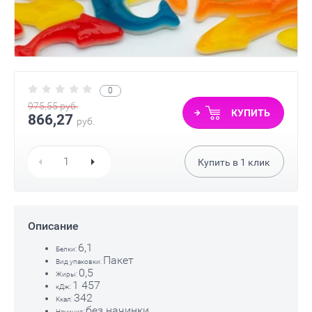
0
975,55
руб.
КУПИТЬ
866,27
руб.
Купить в
1
клик
Описание
6,1
Белки:
Пакет
Вид упаковки:
0,5
Жиры:
1 457
кДж:
342
Ккал:
без начинки
Начинка: