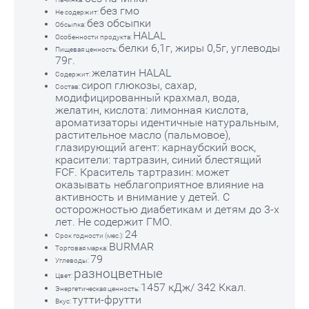
без гмо
Не содержит:
без обсыпки
Обсыпка:
HALAL
Особенности продукта:
белки 6,1г, жиры 0,5г, углеводы
Пищевая ценность:
79г.
желатин HALAL
Содержит:
сироп глюкозы, сахар,
Состав:
модифицированный крахмал, вода,
желатин, кислота: лимонная кислота,
ароматизаторы идентичные натуральным,
растительное масло (пальмовое),
глазирующий агент: карнаубский воск,
красители: тартразин, синий блестящий
FCF. Краситель тартразин: может
оказывать неблагоприятное влияние на
активность и внимание у детей. С
осторожностью диабетикам и детям до 3-х
лет. Не содержит ГМО.
24
Срок годности (мес.):
BURMAR
Торговая марка:
79
Углеводы:
разноцветные
Цвет:
1457 кДж/ 342 Ккал.
Энергетическая ценность:
тутти-фрутти
Вкус: