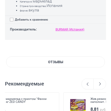
мармелад
Категория:
Испания
Страна производства:
акула
форма:
Добавить к сравнению
Производитель:
BURMAR (Испания)
ОТЗЫВЫ
Рекомендуемые
Жев.резинка "Бургер" с вишнево-клубнич.
наполнит. 5,5гр х 200шт х 6 /FINI Испания/
8,81
руб.