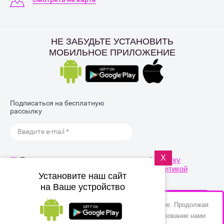
НЕ ЗАБУДЬТЕ УСТАНОВИТЬ
МОБИЛЬНОЕ ПРИЛОЖЕНИЕ
Подписаться на бесплатную
рассылку
X
Я выражаю
согласие на передачу и обработку
персональных данных
в соответствии с
Политикой
Установите наш сайт
конфиденциальности
на Ваше устройство
ОТПРАВИТЬ
Этот сайт использует файлы cookie и метаданные. Продолжая
просматривать его, вы соглашаетесь на использование нами