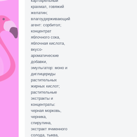
картофельный
крахмал, говяжий
желатин;
влагоудерживающий
агент: сорбитол;
концентрат
яблочного сока,
яблочная кислота,
вкусо-
ароматические
добавки,
эмульгатор: моно и
диглицериды
растительных
жирных кислот;
растительные
экстракты и
концентраты:
черная морковь,
черника,
спирулина,
экстракт ячменного
солода, тыква,