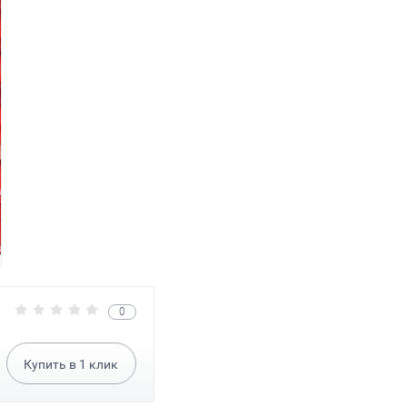
ач.1кг х6
Бобы желе "Золото королей"
Суфле "Маргар
BULGARI
(мохито,тутти, малина, манго) 2
(пакет) /AGO
кг ZED CANDY
Италия/
739,80
1 113,36
руб.
р
0
Купить в
1
клик