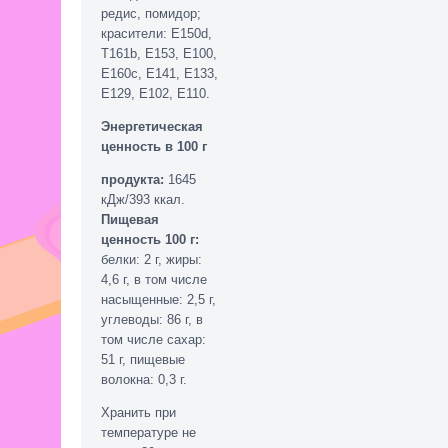
редис, помидор;
красители: Е150
d
,
T
161
b
, Е153, Е100,
Е160с, Е141, Е133,
Е129, Е102, Е110.
Энергетическая
ценность в 100 г
продукта:
1645
кДж/393 ккал.
Пищевая
ценность 100 г:
белки: 2 г, жиры:
4,6 г, в том числе
насыщенные: 2,5 г,
углеводы: 86 г, в
том числе сахар:
51 г, пищевые
волокна: 0,3 г.
Хранить при
температуре не