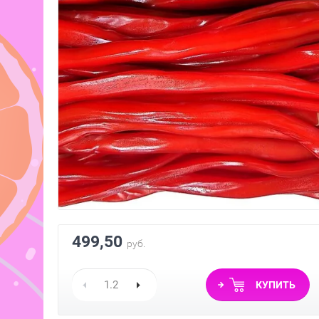
Мармелад жев. "Бобы желе со
Суфле "Ежевика" с н
вкусом Клубника" 1кг х 6
(пакет) /AGOSTINO 
/DAMEL Испания/ ХАЛЯЛЬ
Италия/
1 335,58
1 290,32
руб.
руб.
499,50
руб.
КУПИТЬ