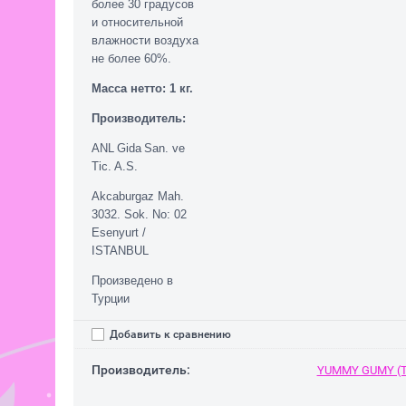
более 30 градусов
и относительной
влажности воздуха
не более 60%.
Масса нетто: 1 кг.
Производитель:
ANL
Gida
San
.
ve
Tic
.
A
.
S
.
Akcaburgaz Mah.
3032. Sok. No: 02
Esenyurt /
ISTANBUL
Произведено в
Турции
Добавить к сравнению
Производитель:
YUMMY GUMY (Т