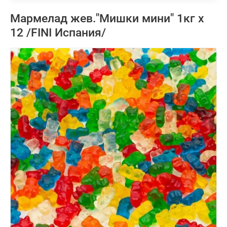
Мармелад жев."Мишки мини" 1кг х
12 /FINI Испания/