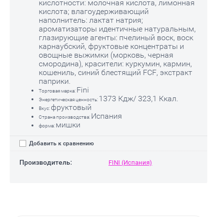
кислотности: молочная кислота, лимонная
кислота; влагоудерживающий
наполнитель: лактат натрия;
ароматизаторы идентичные натуральным,
глазирующие агенты: пчелиный воск, воск
карнаубский, фруктовые концентраты и
овощные выжимки (морковь, черная
смородина), красители: куркумин, кармин,
кошениль, синий блестящий FCF, экстракт
паприки.
Fini
Торговая марка:
1373 Кдж/ 323,1 Ккал.
Энергетическая ценность:
фруктовый
Вкус:
Испания
Страна производства:
мишки
форма:
Добавить к сравнению
Производитель:
FINI (Испания)