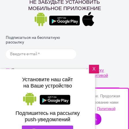
НЕ ЗАБУДЬТЕ УСТАНОВИТЬ
МОБИЛЬНОЕ ПРИЛОЖЕНИЕ
Подписаться на бесплатную
рассылку
X
Я выражаю
согласие на передачу и обработку
персональных данных
в соответствии с
Политикой
Установите наш сайт
конфиденциальности
на Ваше устройство
ОТПРАВИТЬ
Этот сайт использует файлы cookie и метаданные. Продолжая
просматривать его, вы соглашаетесь на использование нами
файлов cookie и метаданных в соответствии с
Политикой
© 2017 - 2026 MarmeLand
Подпишитесь на рассылку
Политика конфиденциальности
push-уведомлений
обработки файлов cookie
Продолжить