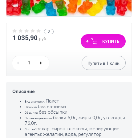
0
1 035,90
руб.
КУПИТЬ
Купить в
1
клик
Описание
Пакет
Вид упаковки:
без начинки
Начинка:
без обсыпки
Обсыпка:
белки 6,0г, жиры 0,0г, углеводы
Пищевая ценность:
76,0г.
сахар, сироп глюкозы, желирующие
Состав:
агенты: желатин, вода, регулятор